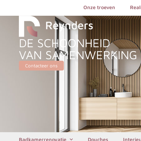
Onze troeven
Real
DE SCHOONHEID
VAN SAMENWERKING
Contacteer ons
Badkamerrenovatie
Douches
Interie