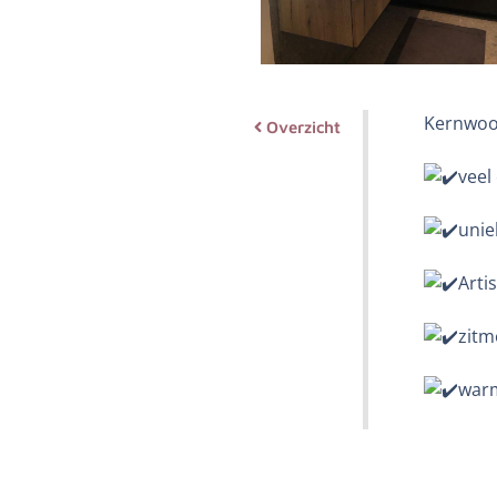
Kernwoor
Overzicht
veel
unie
Arti
zitm
warm