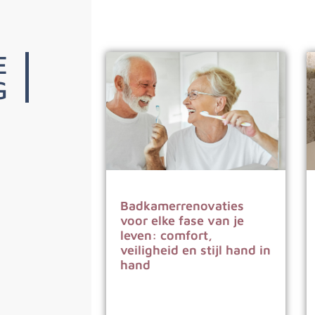
E
G
Badkamerrenovaties
voor elke fase van je
leven: comfort,
veiligheid en stijl hand in
hand