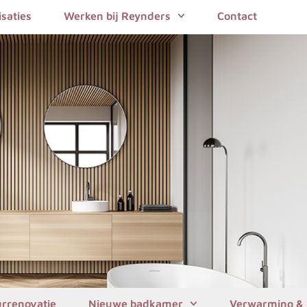
isaties
Werken bij Reynders
Contact
urrenovatie
Nieuwe badkamer
Verwarming & 